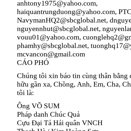
anhtony1975@yahoo.com,
haiquantrungduong@yahoo.com, PT
NavymanHQ2@sbcglobal.net, dnguy
nguyennhut@sbcglobal.net, nguyenl
vouu01@yahoo.com, cuonglehq2@gm
phamhy@sbcglobal.net, tuonghq17@
mcvancon@gmail.com
CÁO PHÓ
Chúng tôi xin báo tin cùng thân bằng
hữu gần xa, Chồng, Anh, Em, Cha, C
tôi là:
Ông VÕ SUM
Pháp danh Chúc Quả
Cựu Đại Tá Hải quân VNCH