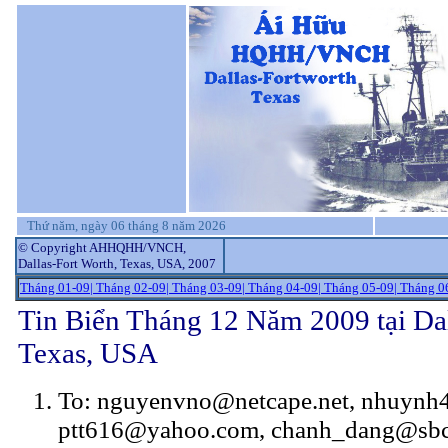
Thứ năm, ngày 06 tháng 8 năm 2026
© Copyright AHHQHH/VNCH,
Dallas-Fort Worth, Texas, USA, 2007
Tháng 01-09|
Tháng 02-09|
Tháng 03-09|
Tháng 04-09|
Tháng 05-09|
Tháng 0
Tin Biển Tháng 12 Năm 2009 tại Dal
Texas, USA
To: nguyenvno@netcape.net, nhuynh
ptt616@yahoo.com, chanh_dang@sbcg