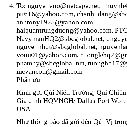
To: nguyenvno@netcape.net, nhuynh
ptt616@yahoo.com, chanh_dang@sbcg
anhtony1975@yahoo.com,
haiquantrungduong@yahoo.com, PT
NavymanHQ2@sbcglobal.net, dnguy
nguyennhut@sbcglobal.net, nguyenl
vouu01@yahoo.com, cuonglehq2@gm
phamhy@sbcglobal.net, tuonghq17@
mcvancon@gmail.com
Phân ưu
Kính gởi Qúi Niên Trưởng, Qúi Chiế
Gia đình HQVNCH/ Dallas-Fort Wort
USA
Như thông báo đã gởi đến Qúi Vị trong