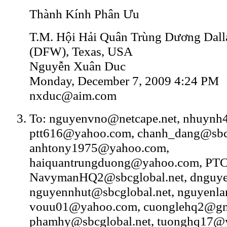
Thành Kính Phân Ưu
T.M. Hội Hải Quân Trùng Dương Dall
(DFW), Texas, USA
Nguyễn Xuân Duc
Monday, December 7, 2009 4:24 PM
nxduc@aim.com
To: nguyenvno@netcape.net, nhuynh
ptt616@yahoo.com, chanh_dang@sbcg
anhtony1975@yahoo.com,
haiquantrungduong@yahoo.com, PT
NavymanHQ2@sbcglobal.net, dnguy
nguyennhut@sbcglobal.net, nguyenl
vouu01@yahoo.com, cuonglehq2@gm
phamhy@sbcglobal.net, tuonghq17@