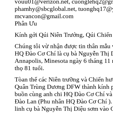
vouu01@verizon.net, cuonglehq2@gm
phamhy@sbcglobal.net, tuonghq17@
mcvancon@gmail.com
Phân Ưu
Kính gởi Qúi Niên Trưởng, Qúi Chiến
Chúng tôi vừ nhận được tin thân mẫu 
HQ Đào Cơ Chí là cụ bà Nguyễn Thị Di
Annapolis, Minesota ngày 6 tháng 1
thọ 81 tuổi.
Tòan thể các Niên trưỡng và Chiến hư
Quân Trùng Dương DFW thành kính p
buồn cùng anh chi HQ Đào Cơ Chí và đ
Đào Lan (Phu nhân HQ Đào Cơ Chí )
linh cụ bà Nguyễn Thị Diệu sơm và