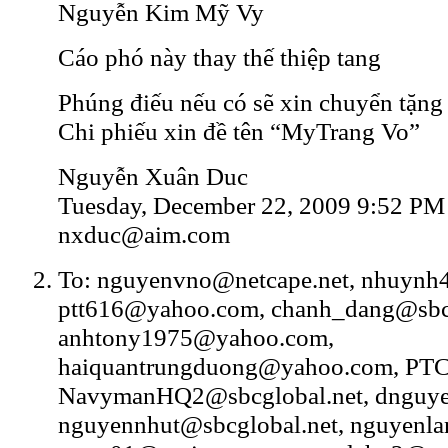
Nguyễn Kim Mỹ Vy
Cáo phó này thay thế thiệp tang
Phúng điếu nếu có sẽ xin chuyển tặng 
Chi phiếu xin đề tên “MyTrang Vo”
Nguyễn Xuân Duc
Tuesday, December 22, 2009 9:52 PM
nxduc@aim.com
To: nguyenvno@netcape.net, nhuynh
ptt616@yahoo.com, chanh_dang@sbcg
anhtony1975@yahoo.com,
haiquantrungduong@yahoo.com, PT
NavymanHQ2@sbcglobal.net, dnguy
nguyennhut@sbcglobal.net, nguyenl