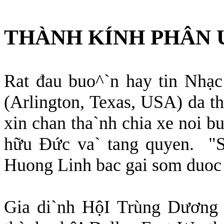
THÀNH KÍNH PHÂN 
Rat đau buo^`n hay tin Nhạ
(Arlington, Texas, USA) da th
xin chan tha`nh chia xe noi bu
hữu Ðức va` tang quyen.
"
Huong Linh bac gai som duoc 
Gia di`nh HộI Trùng Dương