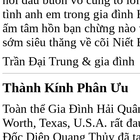
tình anh em trong gia đình
ấm tâm hồn bạn chừng nào
sớm siêu thăng về cõi Niết 
Trần Ðại Trung & gia đình
Thành Kính Phân Ưu
Toàn thể Gia Ðình Hải Quâ
Worth, Texas, U.S.A. rất đ
Ðốc Diệp Quang Thủy đã tạ 