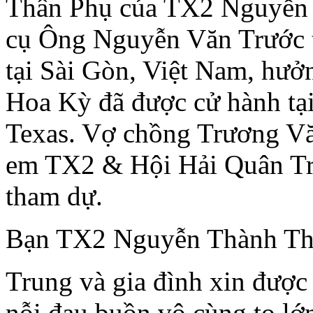
Thân Phụ của TX2 Nguyễn T
cụ Ông Nguyễn Văn Trước t
tại Sài Gòn, Việt Nam, hưởn
Hoa Kỳ đã được cử hành tạ
Texas. Vợ chồng Trương Vă
em TX2 & Hội Hải Quân Tr
tham dự.
Bạn TX2 Nguyễn Thành Th
Trung và gia đình xin được
nỗi đau buồn vô cùng to lớ