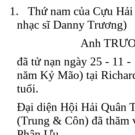
1.
Thứ nam của Cựu Hải
nhạc sĩ Danny Trương)
Anh TRƯ
đã tử nạn ngày 25 - 11 
năm Kỷ Mão) tại Richar
tuổi.
Ðại diện Hội Hải Quân 
(Trung & Côn) đã thăm 
Phân Ưu.