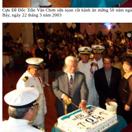
Cựu Ðề Ðốc Trần Văn Chơn sửa sọan cắt bánh ăn mừng 50 năm ngày 
Bảy, ngày 22 tháng 3 năm 2003