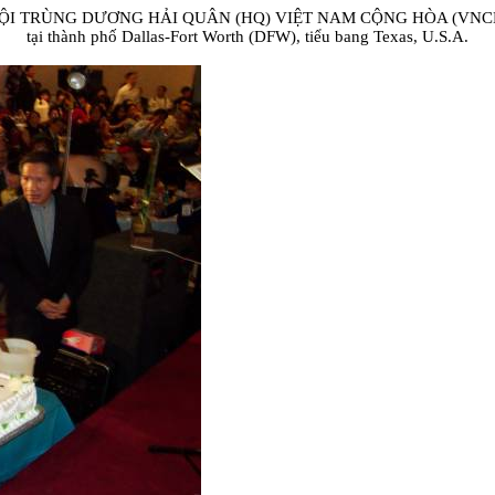
ỘI TRÙNG DƯƠNG HẢI QUÂN (HQ) VIỆT NAM CỘNG HÒA (VNC
tại thành phố Dallas-Fort Worth (DFW), tiểu bang Texas, U.S.A.