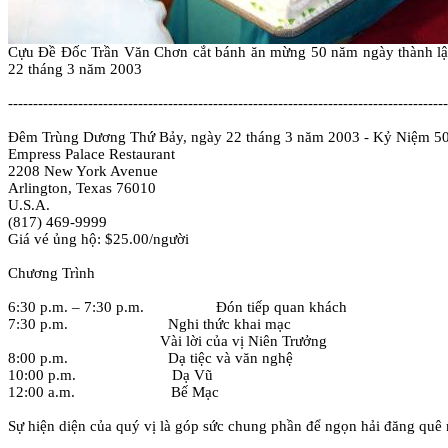
Cựu Ðề Ðốc Trần Văn Chơn cắt bánh ăn mừng 50 năm ngày thành lập
22 tháng 3 năm 2003
----------------------------------------------------------------------------------------
Ðêm Trùng Dương Thứ Bảy, ngày 22 tháng 3 năm 2003 - Kỷ Niệm 
Empress Palace Restaurant
2208 New York Avenue
Arlington, Texas 76010
U.S.A.
(817) 469-9999
Giá vé ủng hộ: $25.00/người
Chương Trình
6:30 p.m. – 7:30 p.m.
Ðón tiếp quan khách
7:30 p.m.
Nghi thức khai mạc
Vài lời của vị Niên Trưởng
8:00 p.m.
Dạ tiệc và văn nghệ
10:00 p.m.
Dạ Vũ
12:00 a.m.
Bế Mạc
Sự hiện diện của quý vị là góp sức chung phần để ngọn hải đăng quê 