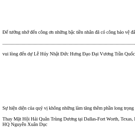
Ðể tưởng nhớ đến công ơn những bậc tiền nhân đã có công bảo vệ đấ
..............................................................................................................
vui lòng đến dự Lễ Húy Nhật Ðức Hưng Ðạo Ðại Vương Trần Quốc 
Sự hiện diện của quý vị không những làm tăng thêm phần long trọng 
Thay Mặt Hội Hải Quân Trùng Dương tại Dallas-Fort Worth, Texas,
HQ Nguyễn Xuân Dục