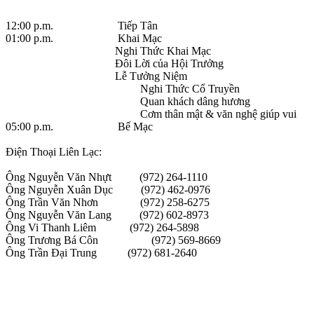
12:00 p.m.
Tiếp Tân
01:00 p.m.
Khai Mạc
Nghi Thức Khai Mạc
Ðôi Lời của Hội Trưởng
Lễ Tưởng Niệm
Nghi Thức Cổ Truyền
Quan khách dâng hương
Cơm thân mật & văn nghệ giúp vui
05:00 p.m.
Bế Mạc
Ðiện Thoại Liên Lạc:
Ông Nguyễn Văn Nhựt
(972) 264-1110
Ông Nguyễn Xuân Dục
(972) 462-0976
Ông Trần Văn Nhơn
(972) 258-6275
Ông Nguyễn Văn Lang
(972) 602-8973
Ông Vi Thanh Liêm
(972) 264-5898
Ông Trương Bá Côn
(972) 569-8669
Ông Trần Ðại Trung
(972) 681-2640