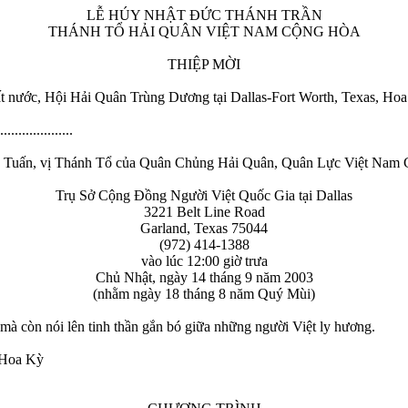
LỄ HÚY NHẬT ÐỨC THÁNH TRẦN
THÁNH TỔ HẢI QUÂN VIỆT NAM CỘNG HÒA
THIỆP MỜI
t nước, Hội Hải Quân Trùng Dương tại Dallas-Fort Worth, Texas, Hoa 
....................
Tuấn, vị Thánh Tổ của Quân Chủng Hải Quân, Quân Lực Việt Nam Cộ
Trụ Sở Cộng Ðồng Người Việt Quốc Gia tại Dallas
3221 Belt Line Road
Garland, Texas 75044
(972) 414-1388
vào lúc 12:00 giờ trưa
Chủ Nhật, ngày 14 tháng 9 năm 2003
(nhằm ngày 18 tháng 8 năm Quý Mùi)
mà còn nói lên tinh thần gắn bó giữa những người Việt ly hương.
 Hoa Kỳ